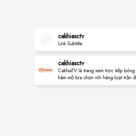
cakhiasctv
Link Subtitle
cakhiasctv
CakhiaTV là trang xem trực tiếp bón
hâm mộ lựa chọn với hàng loạt trận đ
trên thế giới. Nền tảng cung cấp đườ
lượng hình ảnh rõ nét giúp người xe
mượt mà trên nhiều thiết bị khác nha
kế đơn giản, dễ thao tác cùng lịch th
cập nhật nhanh chóng mỗi ngày. Ngoà
luận sôi động từ đội ngũ BLV mang lại
thú vị giúp người xem tận hưởng trọn
Cakhia TV. Thông Tin Liên Hệ Thươn